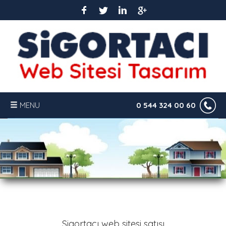
MENU
0 544 324 00 60
ANASAYFA
HABERLER
SİSTEM ÖZELLİKLERİ
S.S.S.
Sigortacı web sitesi satışı