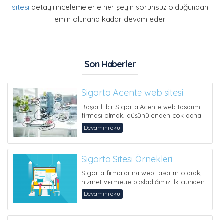
sitesi
detaylı incelemelerle her şeyin sorunsuz olduğundan
emin olunana kadar devam eder.
Son Haberler
Sigorta Acente web sitesi
Başarılı bir Sigorta Acente web tasarım
firması olmak, düşünülenden çok daha
büy&u...
Devamını oku
Sigorta Sitesi Örnekleri
Sigorta firmalarına web tasarım olarak,
hizmet vermeye başladığımız ilk günden
itibaren müşterilerimizin memn...
Devamını oku